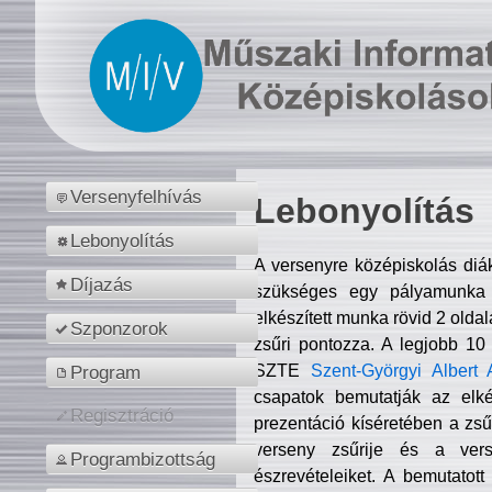
Versenyfelhívás
Lebonyolítás
Lebonyolítás
A versenyre középiskolás diá
Díjazás
szükséges egy pályamunka f
elkészített munka rövid 2 olda
Szponzorok
zsűri pontozza. A legjobb 10
SZTE
Szent-Györgyi Albert 
Program
csapatok bemutatják az elké
Regisztráció
prezentáció kíséretében a zs
verseny zsűrije és a verse
Programbizottság
észrevételeiket. A bemutatott