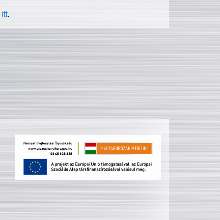
itt
.