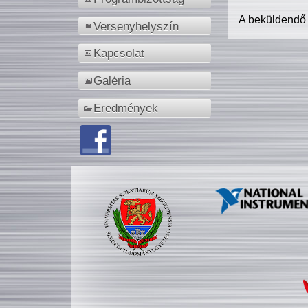
A beküldendő
Versenyhelyszín
Kapcsolat
Galéria
Eredmények