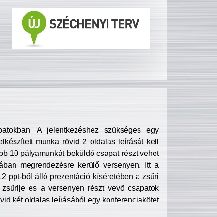
patokban. A jelentkezéshez szükséges egy
lkészített munka rövid 2 oldalas leírását kell
obb 10 pályamunkát beküldő csapat részt vehet
ában megrendezésre kerülő versenyen. Itt a
 ppt-ből álló prezentáció kíséretében a zsűri
zsűrije és a versenyen részt vevő csapatok
övid két oldalas leírásából egy konferenciakötet