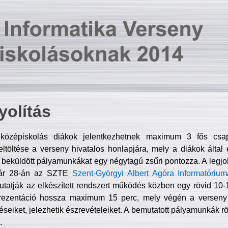
olítás
középiskolás diákok jelentkezhetnek maximum 3 fős csa
ltöltése a verseny hivatalos honlapjára, mely a diákok által e
A beküldött pályamunkákat egy négytagú zsűri pontozza. A legj
uár 28-án az SZTE
Szent-Györgyi Albert Agóra Informatórium
tatják az elkészített rendszert működés közben egy rövid 10-12
rezentáció hossza maximum 15 perc, mely végén a verseny 
déseiket, jelezhetik észrevételeiket. A bemutatott pályamunkák r
.