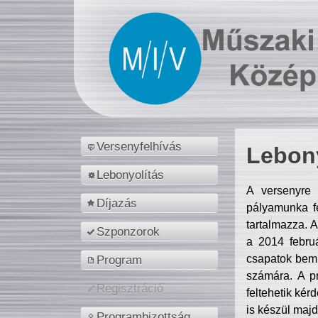
Versenyfelhívás
Lebony
Lebonyolítás
A versenyre 
Díjazás
pályamunka fe
tartalmazza. 
Szponzorok
a 2014 febr
csapatok bemu
Program
számára. A p
Regisztráció
feltehetik kér
is készül majd
Programbizottság