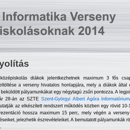
olítás
középiskolás diákok jelentkezhetnek maximum 3 fős csa
ltöltése a verseny hivatalos honlapjára, mely a diákok által e
A beküldött pályamunkákat egy négytagú zsűri pontozza. A legj
uár 28-án az SZTE
Szent-Györgyi Albert Agóra Informatórium
tatják az elkészített rendszert működés közben egy rövid 10-12
rezentáció hossza maximum 15 perc, mely végén a verseny 
déseiket, jelezhetik észrevételeiket. A bemutatott pályamunkák r
.