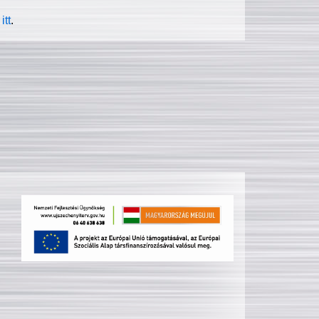
itt
.