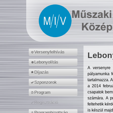
Versenyfelhívás
Lebony
Lebonyolítás
A versenyre 
Díjazás
pályamunka fe
tartalmazza. 
Szponzorok
a 2014 febr
csapatok bemu
Program
számára. A p
Regisztráció
feltehetik kér
is készül majd
Programbizottság