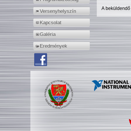
A beküldendő
Versenyhelyszín
Kapcsolat
Galéria
Eredmények