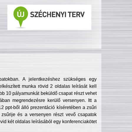
patokban. A jelentkezéshez szükséges egy
lkészített munka rövid 2 oldalas leírását kell
obb 10 pályamunkát beküldő csapat részt vehet
ában megrendezésre kerülő versenyen. Itt a
 ppt-ből álló prezentáció kíséretében a zsűri
zsűrije és a versenyen részt vevő csapatok
övid két oldalas leírásából egy konferenciakötet