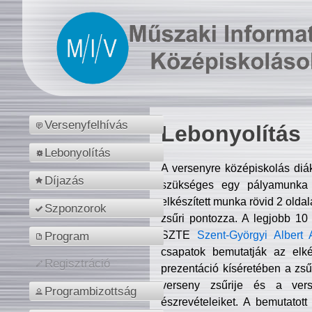
Versenyfelhívás
Lebonyolítás
Lebonyolítás
A versenyre középiskolás diá
Díjazás
szükséges egy pályamunka f
elkészített munka rövid 2 olda
Szponzorok
zsűri pontozza. A legjobb 10
SZTE
Szent-Györgyi Albert 
Program
csapatok bemutatják az elké
Regisztráció
prezentáció kíséretében a zs
verseny zsűrije és a verse
Programbizottság
észrevételeiket. A bemutatott