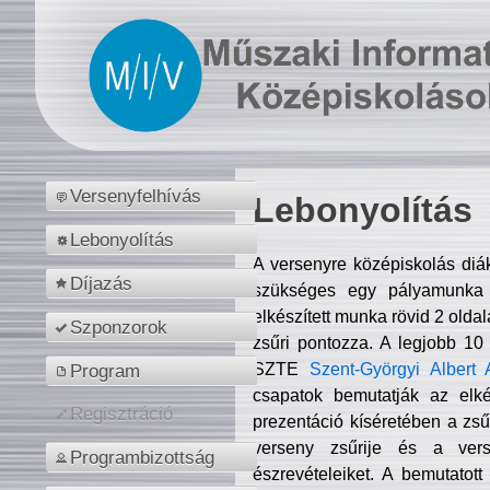
Versenyfelhívás
Lebonyolítás
Lebonyolítás
A versenyre középiskolás diá
Díjazás
szükséges egy pályamunka f
elkészített munka rövid 2 olda
Szponzorok
zsűri pontozza. A legjobb 10
SZTE
Szent-Györgyi Albert 
Program
csapatok bemutatják az elké
Regisztráció
prezentáció kíséretében a zs
verseny zsűrije és a verse
Programbizottság
észrevételeiket. A bemutatott