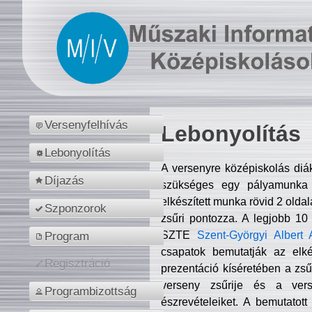
Versenyfelhívás
Lebonyolítás
Lebonyolítás
A versenyre középiskolás diá
Díjazás
szükséges egy pályamunka f
elkészített munka rövid 2 olda
Szponzorok
zsűri pontozza. A legjobb 10
SZTE
Szent-Györgyi Albert 
Program
csapatok bemutatják az elké
Regisztráció
prezentáció kíséretében a zs
verseny zsűrije és a verse
Programbizottság
észrevételeiket. A bemutatott