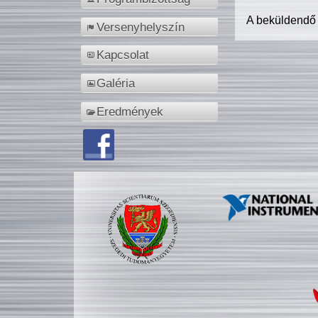
A beküldendő
Versenyhelyszín
Kapcsolat
Galéria
Eredmények