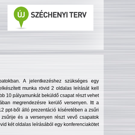
patokban. A jelentkezéshez szükséges egy
lkészített munka rövid 2 oldalas leírását kell
obb 10 pályamunkát beküldő csapat részt vehet
ában megrendezésre kerülő versenyen. Itt a
 ppt-ből álló prezentáció kíséretében a zsűri
zsűrije és a versenyen részt vevő csapatok
övid két oldalas leírásából egy konferenciakötet