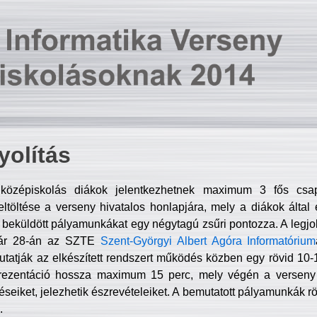
olítás
középiskolás diákok jelentkezhetnek maximum 3 fős csa
ltöltése a verseny hivatalos honlapjára, mely a diákok által e
A beküldött pályamunkákat egy négytagú zsűri pontozza. A legj
uár 28-án az SZTE
Szent-Györgyi Albert Agóra Informatórium
tatják az elkészített rendszert működés közben egy rövid 10-12
rezentáció hossza maximum 15 perc, mely végén a verseny 
déseiket, jelezhetik észrevételeiket. A bemutatott pályamunkák r
.