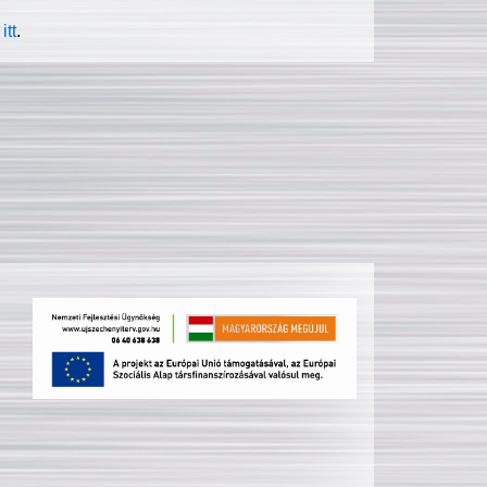
itt
.