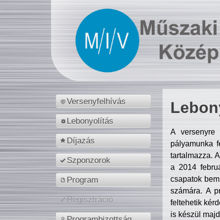
Versenyfelhívás
Lebony
Lebonyolítás
A versenyre 
Díjazás
pályamunka fe
tartalmazza. 
Szponzorok
a 2014 febr
csapatok bemu
Program
számára. A p
Regisztráció
feltehetik kér
is készül majd
Programbizottság