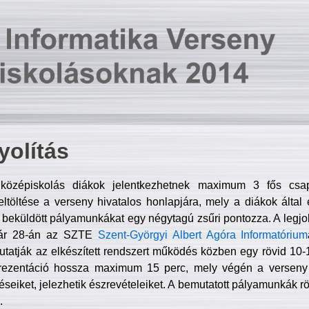
olítás
középiskolás diákok jelentkezhetnek maximum 3 fős csa
ltöltése a verseny hivatalos honlapjára, mely a diákok által e
A beküldött pályamunkákat egy négytagú zsűri pontozza. A legj
uár 28-án az SZTE
Szent-Györgyi Albert Agóra Informatórium
tatják az elkészített rendszert működés közben egy rövid 10-12
rezentáció hossza maximum 15 perc, mely végén a verseny 
déseiket, jelezhetik észrevételeiket. A bemutatott pályamunkák r
.