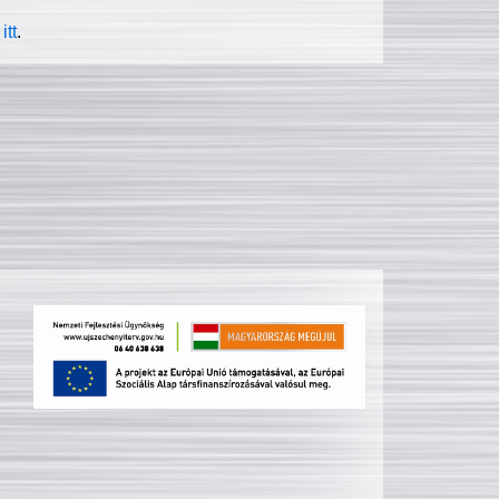
itt
.