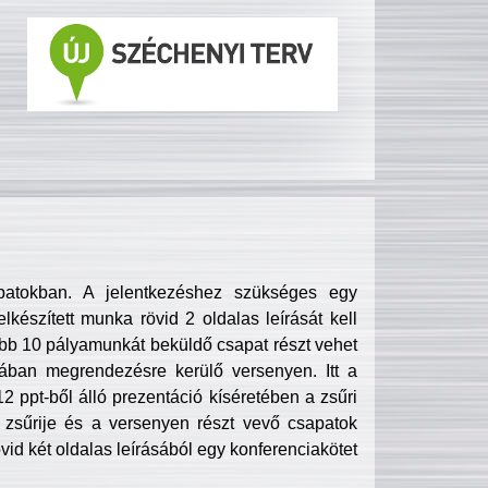
patokban. A jelentkezéshez szükséges egy
lkészített munka rövid 2 oldalas leírását kell
obb 10 pályamunkát beküldő csapat részt vehet
ában megrendezésre kerülő versenyen. Itt a
 ppt-ből álló prezentáció kíséretében a zsűri
zsűrije és a versenyen részt vevő csapatok
övid két oldalas leírásából egy konferenciakötet