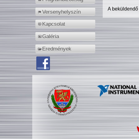
A beküldendő
Versenyhelyszín
Kapcsolat
Galéria
Eredmények