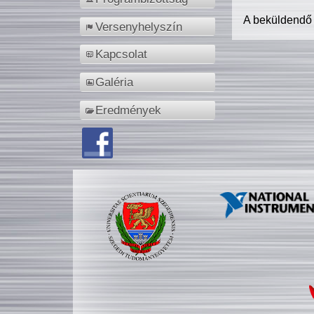
A beküldendő
Versenyhelyszín
Kapcsolat
Galéria
Eredmények