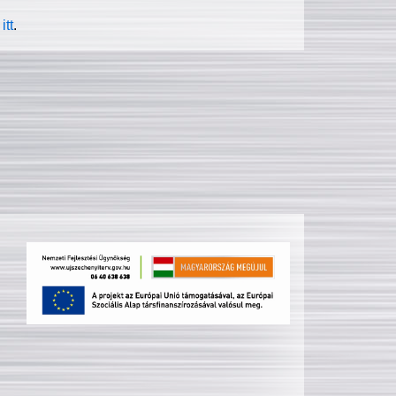
itt
.