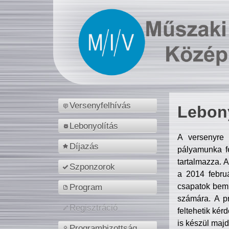
Versenyfelhívás
Lebony
Lebonyolítás
A versenyre 
Díjazás
pályamunka fe
tartalmazza. 
Szponzorok
a 2014 febr
csapatok bemu
Program
számára. A p
Regisztráció
feltehetik kér
is készül majd
Programbizottság