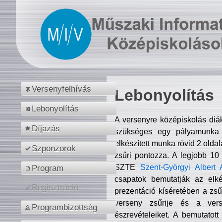
Versenyfelhívás
Lebonyolítás
Lebonyolítás
A versenyre középiskolás diá
Díjazás
szükséges egy pályamunka f
elkészített munka rövid 2 olda
Szponzorok
zsűri pontozza. A legjobb 10
SZTE
Szent-Györgyi Albert 
Program
csapatok bemutatják az elké
Regisztráció
prezentáció kíséretében a zs
verseny zsűrije és a verse
Programbizottság
észrevételeiket. A bemutatott