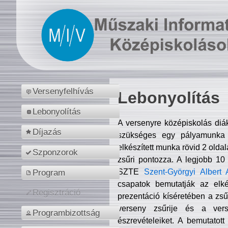
Versenyfelhívás
Lebonyolítás
Lebonyolítás
A versenyre középiskolás diá
Díjazás
szükséges egy pályamunka f
elkészített munka rövid 2 olda
Szponzorok
zsűri pontozza. A legjobb 10
SZTE
Szent-Györgyi Albert 
Program
csapatok bemutatják az elké
Regisztráció
prezentáció kíséretében a zs
verseny zsűrije és a verse
Programbizottság
észrevételeiket. A bemutatott