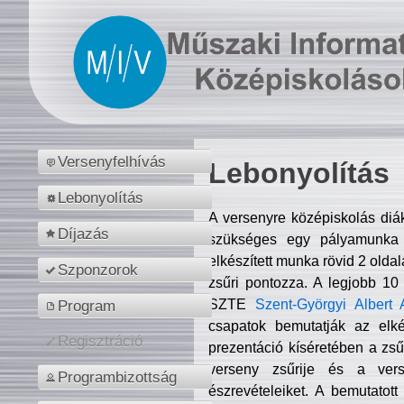
Versenyfelhívás
Lebonyolítás
Lebonyolítás
A versenyre középiskolás diá
Díjazás
szükséges egy pályamunka f
elkészített munka rövid 2 olda
Szponzorok
zsűri pontozza. A legjobb 10
SZTE
Szent-Györgyi Albert 
Program
csapatok bemutatják az elké
Regisztráció
prezentáció kíséretében a zs
verseny zsűrije és a verse
Programbizottság
észrevételeiket. A bemutatott