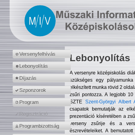
Versenyfelhívás
Lebonyolítás
Lebonyolítás
A versenyre középiskolás diá
Díjazás
szükséges egy pályamunka f
elkészített munka rövid 2 olda
Szponzorok
zsűri pontozza. A legjobb 10
SZTE
Szent-Györgyi Albert 
Program
csapatok bemutatják az elké
Regisztráció
prezentáció kíséretében a zs
verseny zsűrije és a verse
Programbizottság
észrevételeiket. A bemutatott