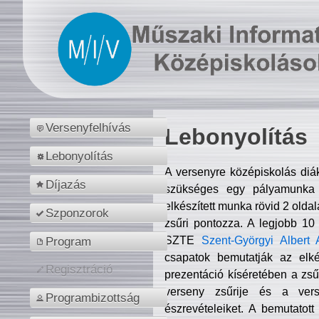
Versenyfelhívás
Lebonyolítás
Lebonyolítás
A versenyre középiskolás diá
Díjazás
szükséges egy pályamunka f
elkészített munka rövid 2 olda
Szponzorok
zsűri pontozza. A legjobb 10
SZTE
Szent-Györgyi Albert 
Program
csapatok bemutatják az elké
Regisztráció
prezentáció kíséretében a zs
verseny zsűrije és a verse
Programbizottság
észrevételeiket. A bemutatott