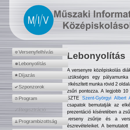
Versenyfelhívás
Lebonyolítás
Lebonyolítás
A versenyre középiskolás diá
Díjazás
szükséges egy pályamunka f
elkészített munka rövid 2 olda
Szponzorok
zsűri pontozza. A legjobb 10
SZTE
Szent-Györgyi Albert 
Program
csapatok bemutatják az elké
Regisztráció
prezentáció kíséretében a zs
verseny zsűrije és a verse
Programbizottság
észrevételeiket. A bemutatott