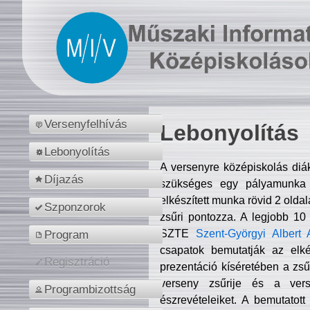
Versenyfelhívás
Lebonyolítás
Lebonyolítás
A versenyre középiskolás diá
Díjazás
szükséges egy pályamunka f
elkészített munka rövid 2 olda
Szponzorok
zsűri pontozza. A legjobb 10
SZTE
Szent-Györgyi Albert 
Program
csapatok bemutatják az elké
Regisztráció
prezentáció kíséretében a zs
verseny zsűrije és a verse
Programbizottság
észrevételeiket. A bemutatott