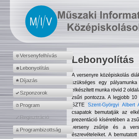
Versenyfelhívás
Lebonyolítás
Lebonyolítás
A versenyre középiskolás diá
Díjazás
szükséges egy pályamunka f
elkészített munka rövid 2 olda
Szponzorok
zsűri pontozza. A legjobb 10
SZTE
Szent-Györgyi Albert 
Program
csapatok bemutatják az elké
Regisztráció
prezentáció kíséretében a zs
verseny zsűrije és a verse
Programbizottság
észrevételeiket. A bemutatott