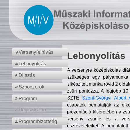
Versenyfelhívás
Lebonyolítás
Lebonyolítás
A versenyre középiskolás diá
Díjazás
szükséges egy pályamunka f
elkészített munka rövid 2 olda
Szponzorok
zsűri pontozza. A legjobb 10
SZTE
Szent-Györgyi Albert 
Program
csapatok bemutatják az elké
Regisztráció
prezentáció kíséretében a zs
verseny zsűrije és a verse
Programbizottság
észrevételeiket. A bemutatott