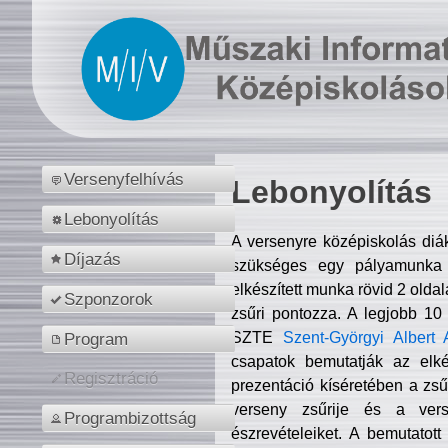
Versenyfelhívás
Lebonyolítás
Lebonyolítás
A versenyre középiskolás diá
Díjazás
szükséges egy pályamunka f
elkészített munka rövid 2 olda
Szponzorok
zsűri pontozza. A legjobb 10
SZTE
Szent-Györgyi Albert 
Program
csapatok bemutatják az elké
Regisztráció
prezentáció kíséretében a zs
verseny zsűrije és a verse
Programbizottság
észrevételeiket. A bemutatott