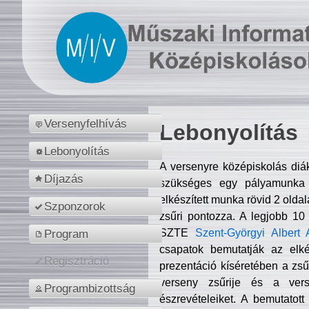
Versenyfelhívás
Lebonyolítás
Lebonyolítás
A versenyre középiskolás diá
Díjazás
szükséges egy pályamunka f
elkészített munka rövid 2 olda
Szponzorok
zsűri pontozza. A legjobb 10
SZTE
Szent-Györgyi Albert 
Program
csapatok bemutatják az elké
Regisztráció
prezentáció kíséretében a zs
verseny zsűrije és a verse
Programbizottság
észrevételeiket. A bemutatott