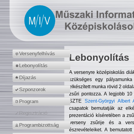
Versenyfelhívás
Lebonyolítás
Lebonyolítás
A versenyre középiskolás diá
Díjazás
szükséges egy pályamunka f
elkészített munka rövid 2 olda
Szponzorok
zsűri pontozza. A legjobb 10
SZTE
Szent-Györgyi Albert 
Program
csapatok bemutatják az elké
Regisztráció
prezentáció kíséretében a zs
verseny zsűrije és a verse
Programbizottság
észrevételeiket. A bemutatott