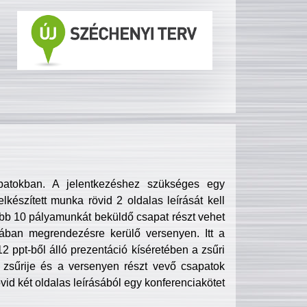
patokban. A jelentkezéshez szükséges egy
lkészített munka rövid 2 oldalas leírását kell
obb 10 pályamunkát beküldő csapat részt vehet
ában megrendezésre kerülő versenyen. Itt a
 ppt-ből álló prezentáció kíséretében a zsűri
zsűrije és a versenyen részt vevő csapatok
övid két oldalas leírásából egy konferenciakötet