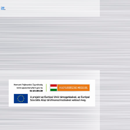
itt
.