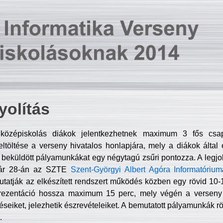
olítás
középiskolás diákok jelentkezhetnek maximum 3 fős csa
ltöltése a verseny hivatalos honlapjára, mely a diákok által e
A beküldött pályamunkákat egy négytagú zsűri pontozza. A legj
uár 28-án az SZTE
Szent-Györgyi Albert Agóra Informatórium
tatják az elkészített rendszert működés közben egy rövid 10-12
rezentáció hossza maximum 15 perc, mely végén a verseny 
déseiket, jelezhetik észrevételeiket. A bemutatott pályamunkák r
.