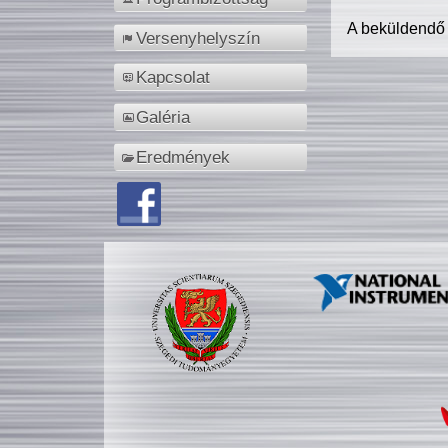
A beküldendő
Versenyhelyszín
Kapcsolat
Galéria
Eredmények