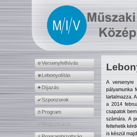
Versenyfelhívás
Lebony
Lebonyolítás
A versenyre 
Díjazás
pályamunka fe
tartalmazza. 
Szponzorok
a 2014 febr
csapatok bemu
Program
számára. A p
Regisztráció
feltehetik kér
is készül majd
Programbizottság