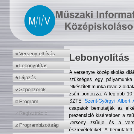
Versenyfelhívás
Lebonyolítás
Lebonyolítás
A versenyre középiskolás diá
Díjazás
szükséges egy pályamunka f
elkészített munka rövid 2 olda
Szponzorok
zsűri pontozza. A legjobb 10
SZTE
Szent-Györgyi Albert 
Program
csapatok bemutatják az elké
Regisztráció
prezentáció kíséretében a zs
verseny zsűrije és a verse
Programbizottság
észrevételeiket. A bemutatott