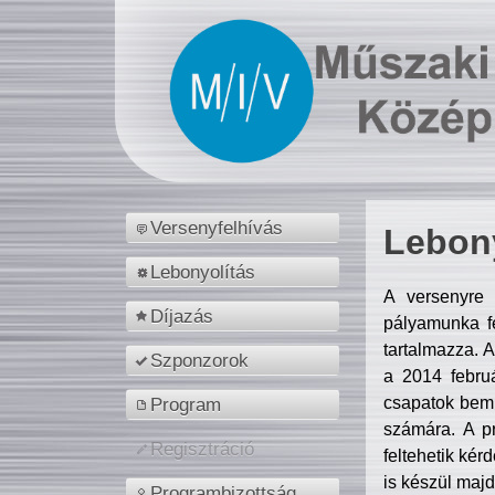
Versenyfelhívás
Lebony
Lebonyolítás
A versenyre 
Díjazás
pályamunka fe
tartalmazza. 
Szponzorok
a 2014 febr
csapatok bemu
Program
számára. A p
Regisztráció
feltehetik kér
is készül majd
Programbizottság