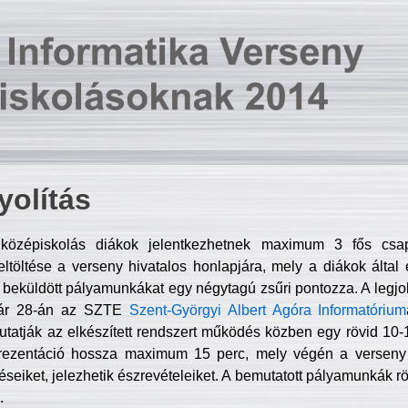
olítás
középiskolás diákok jelentkezhetnek maximum 3 fős csa
ltöltése a verseny hivatalos honlapjára, mely a diákok által e
A beküldött pályamunkákat egy négytagú zsűri pontozza. A legj
uár 28-án az SZTE
Szent-Györgyi Albert Agóra Informatórium
tatják az elkészített rendszert működés közben egy rövid 10-12
rezentáció hossza maximum 15 perc, mely végén a verseny 
déseiket, jelezhetik észrevételeiket. A bemutatott pályamunkák r
.