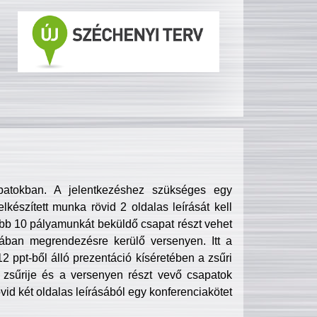
patokban. A jelentkezéshez szükséges egy
lkészített munka rövid 2 oldalas leírását kell
obb 10 pályamunkát beküldő csapat részt vehet
ában megrendezésre kerülő versenyen. Itt a
 ppt-ből álló prezentáció kíséretében a zsűri
zsűrije és a versenyen részt vevő csapatok
övid két oldalas leírásából egy konferenciakötet