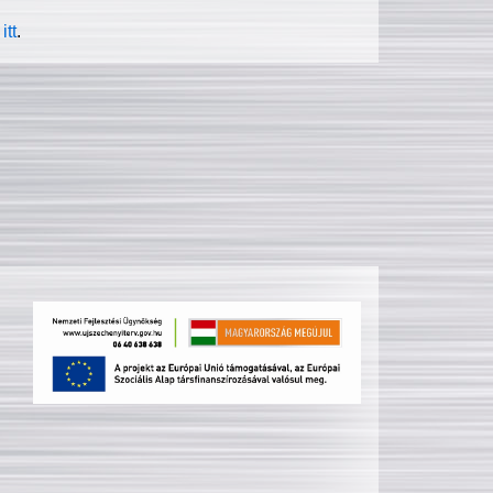
itt
.