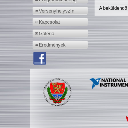
A beküldendő
Versenyhelyszín
Kapcsolat
Galéria
Eredmények