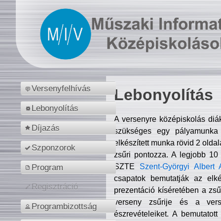
Versenyfelhívás
Lebonyolítás
Lebonyolítás
A versenyre középiskolás diá
Díjazás
szükséges egy pályamunka f
elkészített munka rövid 2 olda
Szponzorok
zsűri pontozza. A legjobb 10
SZTE
Szent-Györgyi Albert 
Program
csapatok bemutatják az elké
Regisztráció
prezentáció kíséretében a zs
verseny zsűrije és a verse
Programbizottság
észrevételeiket. A bemutatott