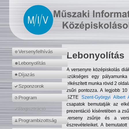
Versenyfelhívás
Lebonyolítás
Lebonyolítás
A versenyre középiskolás diá
Díjazás
szükséges egy pályamunka f
elkészített munka rövid 2 olda
Szponzorok
zsűri pontozza. A legjobb 10
SZTE
Szent-Györgyi Albert 
Program
csapatok bemutatják az elké
Regisztráció
prezentáció kíséretében a zs
verseny zsűrije és a verse
Programbizottság
észrevételeiket. A bemutatott