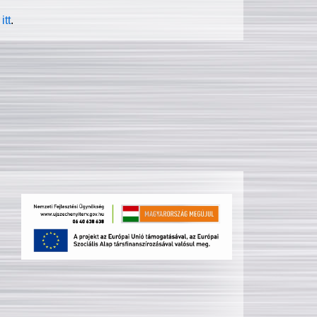
itt
.