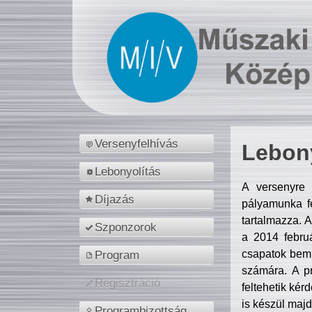
Versenyfelhívás
Lebony
Lebonyolítás
A versenyre 
Díjazás
pályamunka fe
tartalmazza. 
Szponzorok
a 2014 febr
csapatok bemu
Program
számára. A p
Regisztráció
feltehetik kér
is készül majd
Programbizottság