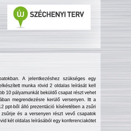
patokban. A jelentkezéshez szükséges egy
lkészített munka rövid 2 oldalas leírását kell
obb 10 pályamunkát beküldő csapat részt vehet
ában megrendezésre kerülő versenyen. Itt a
 ppt-ből álló prezentáció kíséretében a zsűri
zsűrije és a versenyen részt vevő csapatok
övid két oldalas leírásából egy konferenciakötet