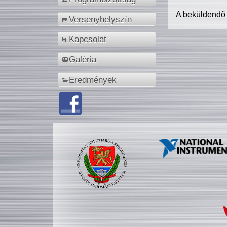
A beküldendő
Versenyhelyszín
Kapcsolat
Galéria
Eredmények