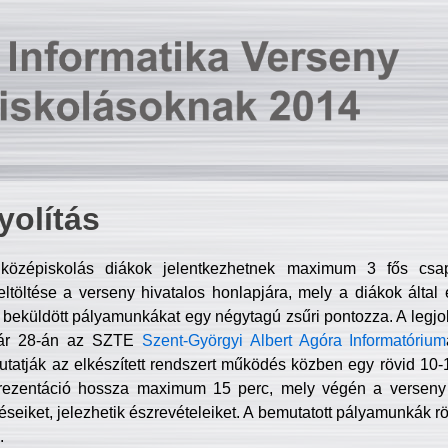
olítás
középiskolás diákok jelentkezhetnek maximum 3 fős csa
ltöltése a verseny hivatalos honlapjára, mely a diákok által e
A beküldött pályamunkákat egy négytagú zsűri pontozza. A legj
uár 28-án az SZTE
Szent-Györgyi Albert Agóra Informatórium
tatják az elkészített rendszert működés közben egy rövid 10-12
rezentáció hossza maximum 15 perc, mely végén a verseny 
déseiket, jelezhetik észrevételeiket. A bemutatott pályamunkák r
.