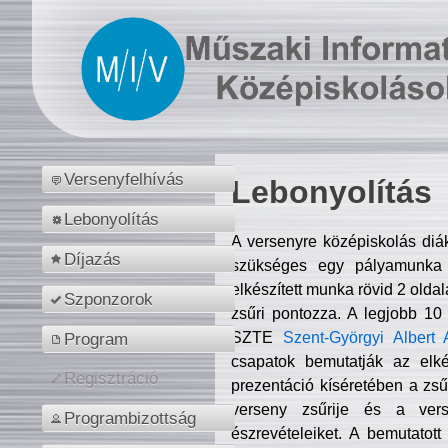
Versenyfelhívás
Lebonyolítás
Lebonyolítás
A versenyre középiskolás diá
Díjazás
szükséges egy pályamunka f
elkészített munka rövid 2 olda
Szponzorok
zsűri pontozza. A legjobb 10
SZTE
Szent-Györgyi Albert 
Program
csapatok bemutatják az elké
Regisztráció
prezentáció kíséretében a zs
verseny zsűrije és a verse
Programbizottság
észrevételeiket. A bemutatott