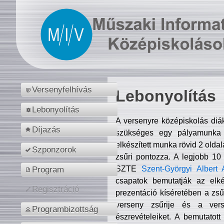
Versenyfelhívás
Lebonyolítás
Lebonyolítás
A versenyre középiskolás diá
Díjazás
szükséges egy pályamunka f
elkészített munka rövid 2 olda
Szponzorok
zsűri pontozza. A legjobb 10
SZTE
Szent-Györgyi Albert 
Program
csapatok bemutatják az elké
Regisztráció
prezentáció kíséretében a zs
verseny zsűrije és a verse
Programbizottság
észrevételeiket. A bemutatott