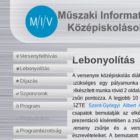
Versenyfelhívás
Lebonyolítás
Lebonyolítás
A versenyre középiskolás diá
Díjazás
szükséges egy pályamunka f
elkészített munka rövid 2 olda
Szponzorok
zsűri pontozza. A legjobb 10
SZTE
Szent-Györgyi Albert 
Program
csapatok bemutatják az elké
Regisztráció
prezentáció kíséretében a zs
verseny zsűrije és a verse
Programbizottság
észrevételeiket. A bemutatott