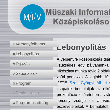
Versenyfelhívás
Lebonyolítás
Lebonyolítás
A versenyre középiskolás diá
Díjazás
szükséges egy pályamunka f
elkészített munka rövid 2 olda
Szponzorok
zsűri pontozza. A legjobb 10
SZTE
Szent-Györgyi Albert 
Program
csapatok bemutatják az elké
Regisztráció
prezentáció kíséretében a zs
verseny zsűrije és a verse
Programbizottság
észrevételeiket. A bemutatott