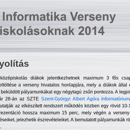
olítás
középiskolás diákok jelentkezhetnek maximum 3 fős csa
ltöltése a verseny hivatalos honlapjára, mely a diákok által e
A beküldött pályamunkákat egy négytagú zsűri pontozza. A legj
uár 28-án az SZTE
Szent-Györgyi Albert Agóra Informatórium
tatják az elkészített rendszert működés közben egy rövid 10-12
rezentáció hossza maximum 15 perc, mely végén a verseny 
déseiket, jelezhetik észrevételeiket. A bemutatott pályamunkák r
.