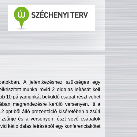
patokban. A jelentkezéshez szükséges egy
lkészített munka rövid 2 oldalas leírását kell
obb 10 pályamunkát beküldő csapat részt vehet
ában megrendezésre kerülő versenyen. Itt a
 ppt-ből álló prezentáció kíséretében a zsűri
zsűrije és a versenyen részt vevő csapatok
övid két oldalas leírásából egy konferenciakötet