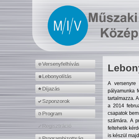
Versenyfelhívás
Lebony
Lebonyolítás
A versenyre 
Díjazás
pályamunka fe
tartalmazza. 
Szponzorok
a 2014 febr
csapatok bemu
Program
számára. A p
Regisztráció
feltehetik kér
is készül majd
Programbizottság