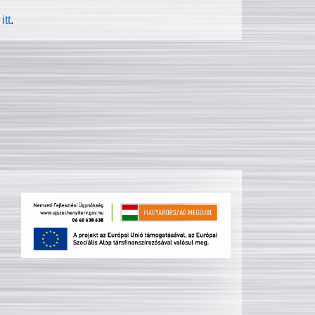
itt
.