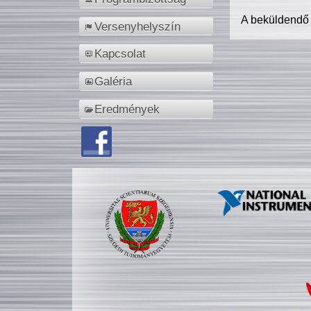
A beküldendő
Versenyhelyszín
Kapcsolat
Galéria
Eredmények