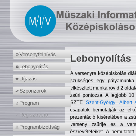
Versenyfelhívás
Lebonyolítás
Lebonyolítás
A versenyre középiskolás diá
Díjazás
szükséges egy pályamunka f
elkészített munka rövid 2 olda
Szponzorok
zsűri pontozza. A legjobb 10
SZTE
Szent-Györgyi Albert 
Program
csapatok bemutatják az elké
Regisztráció
prezentáció kíséretében a zs
verseny zsűrije és a verse
Programbizottság
észrevételeiket. A bemutatott