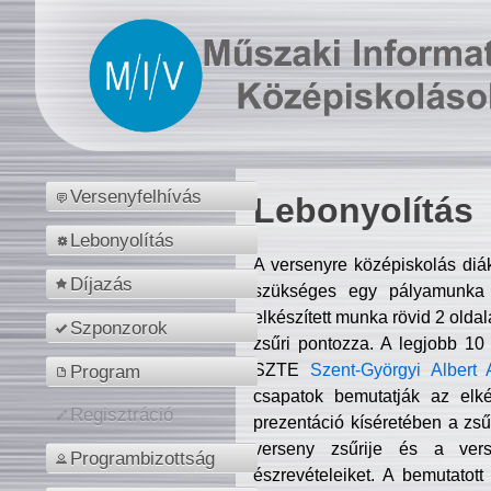
Versenyfelhívás
Lebonyolítás
Lebonyolítás
A versenyre középiskolás diá
Díjazás
szükséges egy pályamunka f
elkészített munka rövid 2 olda
Szponzorok
zsűri pontozza. A legjobb 10
SZTE
Szent-Györgyi Albert 
Program
csapatok bemutatják az elké
Regisztráció
prezentáció kíséretében a zs
verseny zsűrije és a verse
Programbizottság
észrevételeiket. A bemutatott