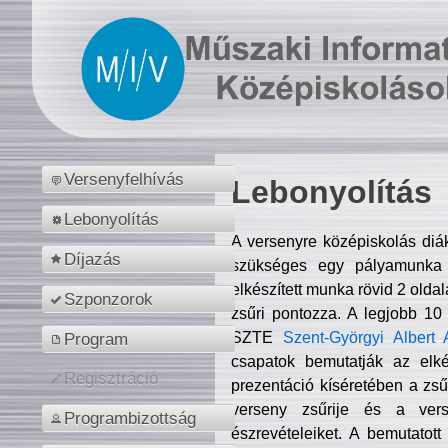
Versenyfelhívás
Lebonyolítás
Lebonyolítás
A versenyre középiskolás diá
Díjazás
szükséges egy pályamunka f
elkészített munka rövid 2 olda
Szponzorok
zsűri pontozza. A legjobb 10
SZTE
Szent-Györgyi Albert 
Program
csapatok bemutatják az elké
Regisztráció
prezentáció kíséretében a zs
verseny zsűrije és a verse
Programbizottság
észrevételeiket. A bemutatott