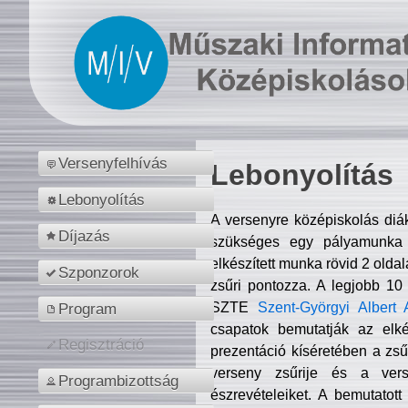
Versenyfelhívás
Lebonyolítás
Lebonyolítás
A versenyre középiskolás diá
Díjazás
szükséges egy pályamunka f
elkészített munka rövid 2 olda
Szponzorok
zsűri pontozza. A legjobb 10
SZTE
Szent-Györgyi Albert 
Program
csapatok bemutatják az elké
Regisztráció
prezentáció kíséretében a zs
verseny zsűrije és a verse
Programbizottság
észrevételeiket. A bemutatott