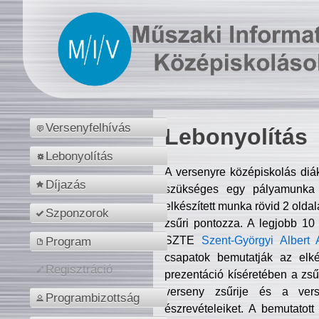
Versenyfelhívás
Lebonyolítás
Lebonyolítás
A versenyre középiskolás diá
Díjazás
szükséges egy pályamunka f
elkészített munka rövid 2 olda
Szponzorok
zsűri pontozza. A legjobb 10
SZTE
Szent-Györgyi Albert 
Program
csapatok bemutatják az elké
Regisztráció
prezentáció kíséretében a zs
verseny zsűrije és a verse
Programbizottság
észrevételeiket. A bemutatott