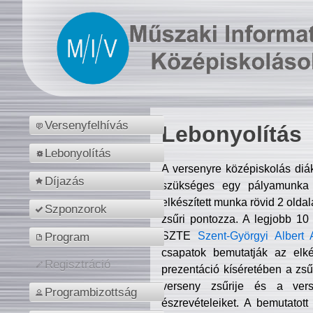
Versenyfelhívás
Lebonyolítás
Lebonyolítás
A versenyre középiskolás diá
Díjazás
szükséges egy pályamunka f
elkészített munka rövid 2 olda
Szponzorok
zsűri pontozza. A legjobb 10
SZTE
Szent-Györgyi Albert 
Program
csapatok bemutatják az elké
Regisztráció
prezentáció kíséretében a zs
verseny zsűrije és a verse
Programbizottság
észrevételeiket. A bemutatott