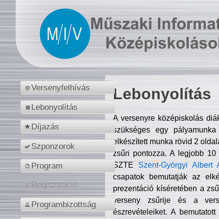
Versenyfelhívás
Lebonyolítás
Lebonyolítás
A versenyre középiskolás diá
Díjazás
szükséges egy pályamunka f
elkészített munka rövid 2 olda
Szponzorok
zsűri pontozza. A legjobb 10
SZTE
Szent-Györgyi Albert 
Program
csapatok bemutatják az elké
Regisztráció
prezentáció kíséretében a zs
verseny zsűrije és a verse
Programbizottság
észrevételeiket. A bemutatott