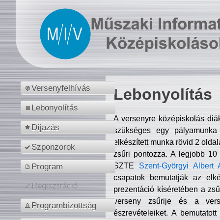
Versenyfelhívás
Lebonyolítás
Lebonyolítás
A versenyre középiskolás diá
Díjazás
szükséges egy pályamunka f
elkészített munka rövid 2 olda
Szponzorok
zsűri pontozza. A legjobb 10
SZTE
Szent-Györgyi Albert 
Program
csapatok bemutatják az elké
Regisztráció
prezentáció kíséretében a zs
verseny zsűrije és a verse
Programbizottság
észrevételeiket. A bemutatott