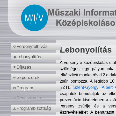
Versenyfelhívás
Lebonyolítás
Lebonyolítás
A versenyre középiskolás diá
Díjazás
szükséges egy pályamunka f
elkészített munka rövid 2 olda
Szponzorok
zsűri pontozza. A legjobb 10
SZTE
Szent-Györgyi Albert 
Program
csapatok bemutatják az elké
Regisztráció
prezentáció kíséretében a zs
verseny zsűrije és a verse
Programbizottság
észrevételeiket. A bemutatott