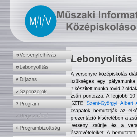
Versenyfelhívás
Lebonyolítás
Lebonyolítás
A versenyre középiskolás diá
Díjazás
szükséges egy pályamunka f
elkészített munka rövid 2 olda
Szponzorok
zsűri pontozza. A legjobb 10
SZTE
Szent-Györgyi Albert 
Program
csapatok bemutatják az elké
Regisztráció
prezentáció kíséretében a zs
verseny zsűrije és a verse
Programbizottság
észrevételeiket. A bemutatott