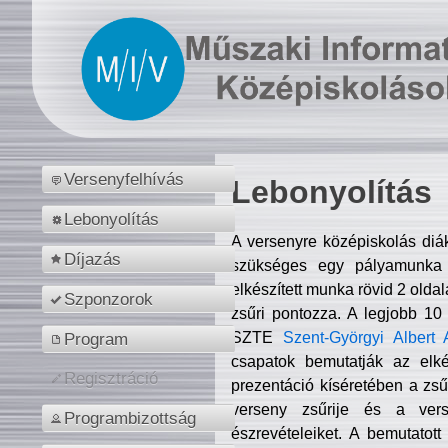
Versenyfelhívás
Lebonyolítás
Lebonyolítás
A versenyre középiskolás diá
Díjazás
szükséges egy pályamunka f
elkészített munka rövid 2 olda
Szponzorok
zsűri pontozza. A legjobb 10
SZTE
Szent-Györgyi Albert 
Program
csapatok bemutatják az elké
Regisztráció
prezentáció kíséretében a zs
verseny zsűrije és a verse
Programbizottság
észrevételeiket. A bemutatott