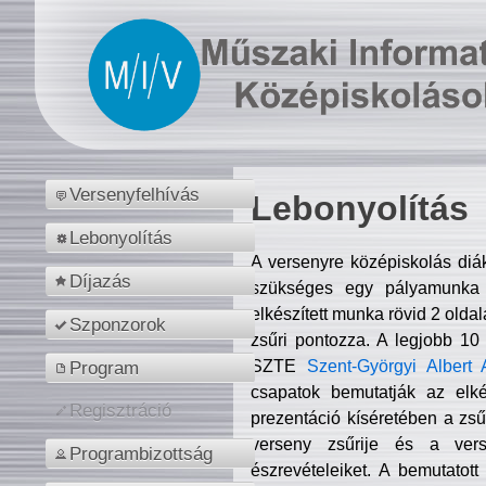
Versenyfelhívás
Lebonyolítás
Lebonyolítás
A versenyre középiskolás diá
Díjazás
szükséges egy pályamunka f
elkészített munka rövid 2 olda
Szponzorok
zsűri pontozza. A legjobb 10
SZTE
Szent-Györgyi Albert 
Program
csapatok bemutatják az elké
Regisztráció
prezentáció kíséretében a zs
verseny zsűrije és a verse
Programbizottság
észrevételeiket. A bemutatott