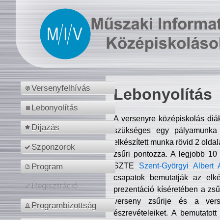
Versenyfelhívás
Lebonyolítás
Lebonyolítás
A versenyre középiskolás diá
Díjazás
szükséges egy pályamunka f
elkészített munka rövid 2 olda
Szponzorok
zsűri pontozza. A legjobb 10
SZTE
Szent-Györgyi Albert 
Program
csapatok bemutatják az elké
Regisztráció
prezentáció kíséretében a zs
verseny zsűrije és a verse
Programbizottság
észrevételeiket. A bemutatott