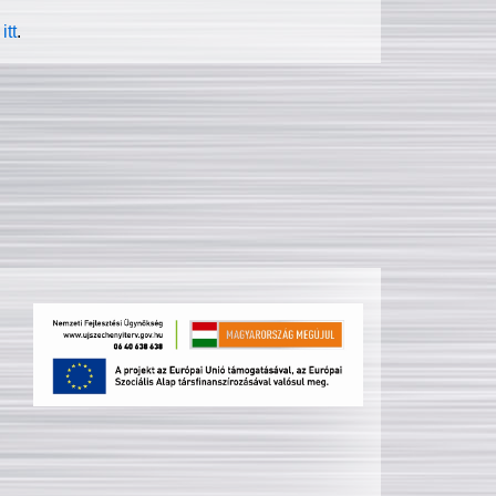
itt
.