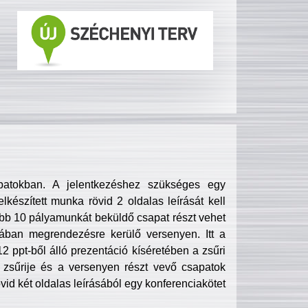
patokban. A jelentkezéshez szükséges egy
lkészített munka rövid 2 oldalas leírását kell
obb 10 pályamunkát beküldő csapat részt vehet
ában megrendezésre kerülő versenyen. Itt a
 ppt-ből álló prezentáció kíséretében a zsűri
zsűrije és a versenyen részt vevő csapatok
övid két oldalas leírásából egy konferenciakötet