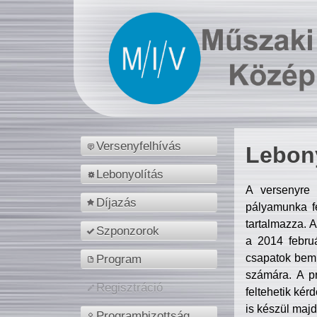
Versenyfelhívás
Lebony
Lebonyolítás
A versenyre 
Díjazás
pályamunka fe
tartalmazza. 
Szponzorok
a 2014 febr
csapatok bemu
Program
számára. A p
Regisztráció
feltehetik kér
is készül majd
Programbizottság