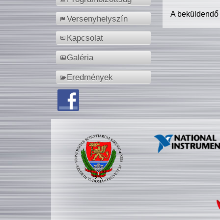
A beküldendő
Versenyhelyszín
Kapcsolat
Galéria
Eredmények