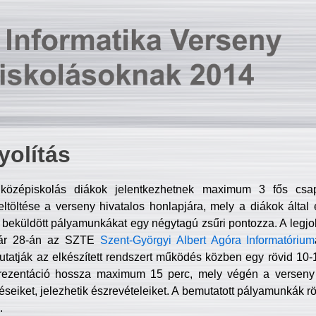
olítás
középiskolás diákok jelentkezhetnek maximum 3 fős csa
ltöltése a verseny hivatalos honlapjára, mely a diákok által e
A beküldött pályamunkákat egy négytagú zsűri pontozza. A legj
uár 28-án az SZTE
Szent-Györgyi Albert Agóra Informatórium
tatják az elkészített rendszert működés közben egy rövid 10-12
rezentáció hossza maximum 15 perc, mely végén a verseny 
déseiket, jelezhetik észrevételeiket. A bemutatott pályamunkák r
.