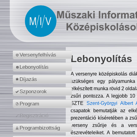
Versenyfelhívás
Lebonyolítás
Lebonyolítás
A versenyre középiskolás diá
Díjazás
szükséges egy pályamunka f
elkészített munka rövid 2 olda
Szponzorok
zsűri pontozza. A legjobb 10
SZTE
Szent-Györgyi Albert 
Program
csapatok bemutatják az elké
Regisztráció
prezentáció kíséretében a zs
verseny zsűrije és a verse
Programbizottság
észrevételeiket. A bemutatott