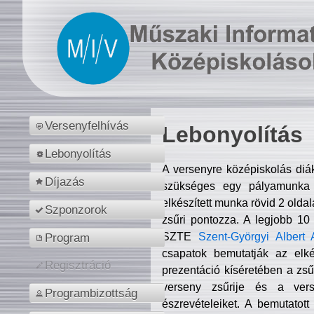
Versenyfelhívás
Lebonyolítás
Lebonyolítás
A versenyre középiskolás diá
Díjazás
szükséges egy pályamunka f
elkészített munka rövid 2 olda
Szponzorok
zsűri pontozza. A legjobb 10
SZTE
Szent-Györgyi Albert 
Program
csapatok bemutatják az elké
Regisztráció
prezentáció kíséretében a zs
verseny zsűrije és a verse
Programbizottság
észrevételeiket. A bemutatott