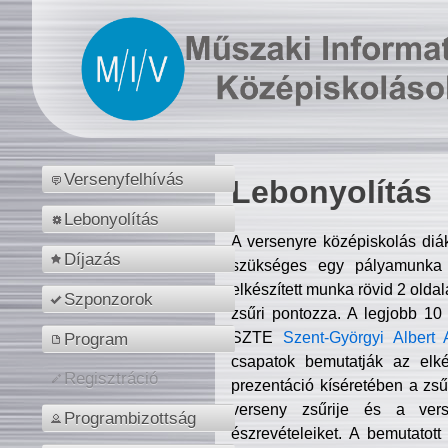
Versenyfelhívás
Lebonyolítás
Lebonyolítás
A versenyre középiskolás diá
Díjazás
szükséges egy pályamunka f
elkészített munka rövid 2 olda
Szponzorok
zsűri pontozza. A legjobb 10
SZTE
Szent-Györgyi Albert 
Program
csapatok bemutatják az elké
Regisztráció
prezentáció kíséretében a zs
verseny zsűrije és a verse
Programbizottság
észrevételeiket. A bemutatott