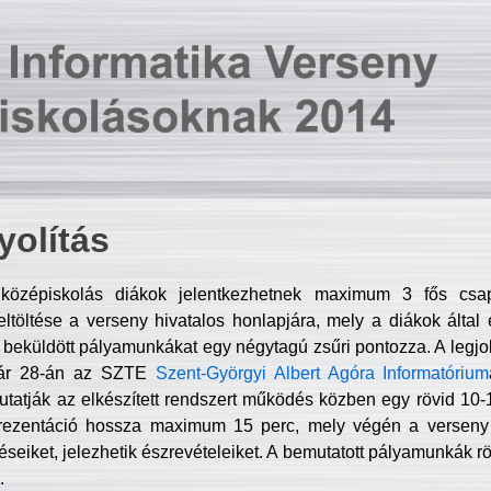
olítás
középiskolás diákok jelentkezhetnek maximum 3 fős csa
ltöltése a verseny hivatalos honlapjára, mely a diákok által e
A beküldött pályamunkákat egy négytagú zsűri pontozza. A legj
uár 28-án az SZTE
Szent-Györgyi Albert Agóra Informatórium
tatják az elkészített rendszert működés közben egy rövid 10-12
rezentáció hossza maximum 15 perc, mely végén a verseny 
déseiket, jelezhetik észrevételeiket. A bemutatott pályamunkák r
.