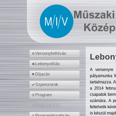
Versenyfelhívás
Lebony
Lebonyolítás
A versenyre 
Díjazás
pályamunka fe
tartalmazza. 
Szponzorok
a 2014 febr
csapatok bemu
Program
számára. A p
Regisztráció
feltehetik kér
is készül majd
Programbizottság