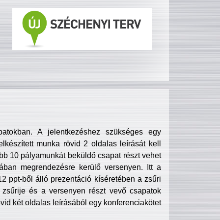
patokban. A jelentkezéshez szükséges egy
lkészített munka rövid 2 oldalas leírását kell
obb 10 pályamunkát beküldő csapat részt vehet
ában megrendezésre kerülő versenyen. Itt a
 ppt-ből álló prezentáció kíséretében a zsűri
zsűrije és a versenyen részt vevő csapatok
övid két oldalas leírásából egy konferenciakötet