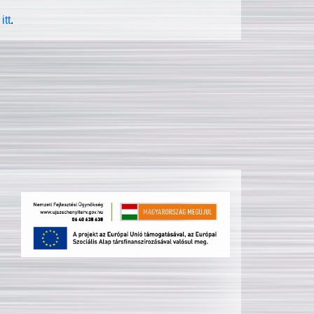
itt
.