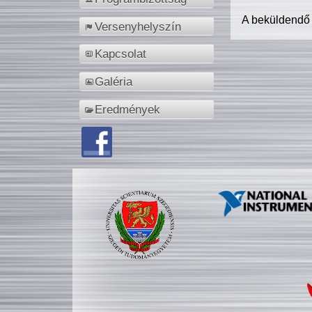
A beküldendő
Versenyhelyszín
Kapcsolat
Galéria
Eredmények